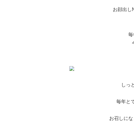
お顔出し
毎
しっ
毎年と
お召しにな