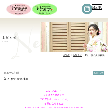
MENU
お知らせ
NEWS
HOME
お知らせ
年に1度の大振袖展
2020年6月1日
お知らせ
年に1度の大振袖展
こんにちは
♪♪
ﾌﾟﾙﾐｴｰﾙ五條店です
ブログがホームページへと
移動になりました
いつも見て頂いている方・初めて覗きに来てくれた方