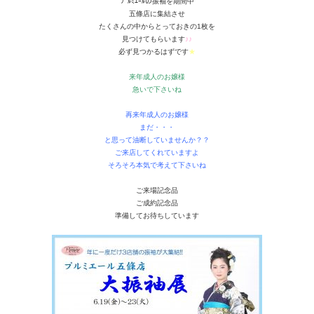
ﾌﾟﾙﾐｴｰﾙの振袖を期間中
五條店に集結させ
たくさんの中からとっておきの1枚を
見つけてもらいます
♪♪
必ず見つかるはずです
★
来年成人のお嬢様
急いで下さいね
再来年成人のお嬢様
まだ・・・
と思って油断していませんか？？
ご来店してくれていますよ
そろそろ本気で考えて下さいね
ご来場記念品
ご成約記念品
準備してお待ちしています