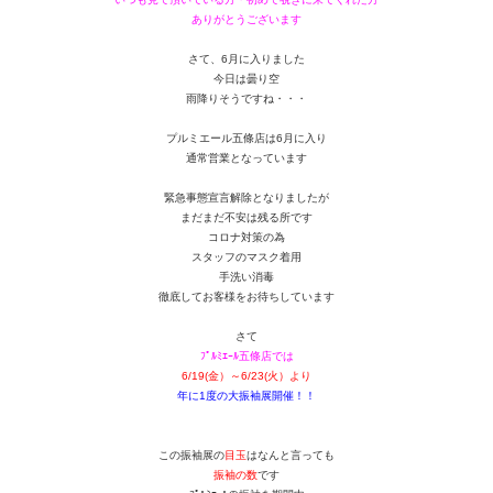
ありがとうございます
さて、6月に入りました
今日は曇り空
雨降りそうですね・・・
プルミエール五條店は6月に入り
通常営業となっています
緊急事態宣言解除となりましたが
まだまだ不安は残る所です
コロナ対策の為
スタッフのマスク着用
手洗い消毒
徹底してお客様をお待ちしています
さて
ﾌﾟﾙﾐｴｰﾙ五條店では
6/19(金）～6/23(火）より
年に1度の大振袖展
開催！！
この振袖展の
目玉
はなんと言っても
振袖の数
です