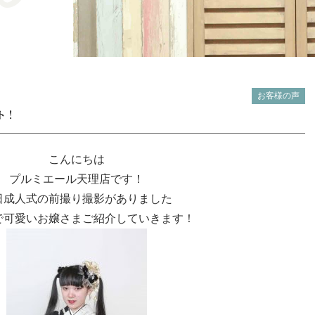
お客様の声
ト！
こんにちは
プルミエール天理店
です！
日
成人式の前撮り撮影
がありました
で可愛いお嬢さまご紹介していきます！