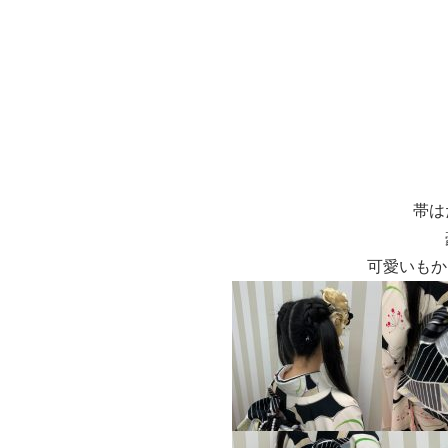
帯は
可愛いもか