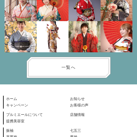
一覧へ
ホーム
お知らせ
キャンペーン
お客様の声
プルミエールについて
店舗情報
提携美容室
振袖
七五三
卒業袴
男袴