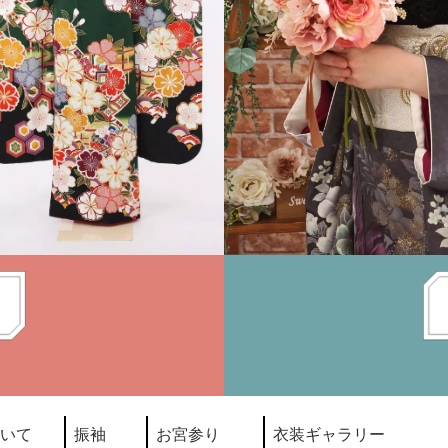
いて
振袖
お宮参り
衣装ギャラリー