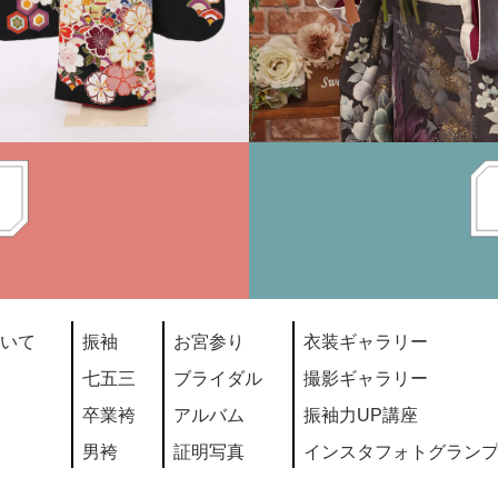
いて
振袖
お宮参り
衣装ギャラリー
七五三
ブライダル
撮影ギャラリー
卒業袴
アルバム
振袖力UP講座
男袴
証明写真
インスタフォトグラン