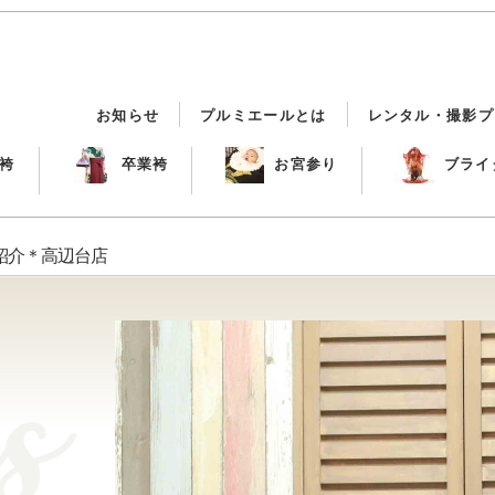
お知らせ
プルミエールとは
レンタル・撮影プ
袴
卒業袴
お宮参り
ブライ
紹介＊高辺台店