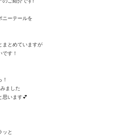
のご紹介です!
ポニーテールを
とまとめていますが
いです！
ら！
てみました
思います💕
ラッと