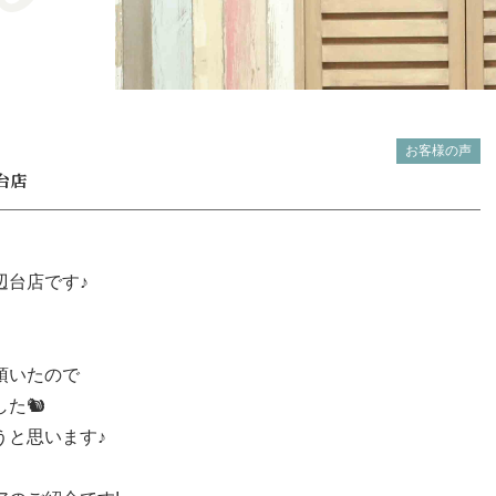
お客様の声
台店
辺台店です♪
頂いたので
た🐿
うと思います♪