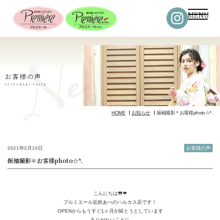
MENU
お客様の声
CUSTOMERS-VOICE
HOME
お知らせ
振袖撮影＊お客様photo☆*.
2021年2月10日
お客様の声
振袖撮影＊お客様photo☆*.
こんにちは🐸❤
プルミエール近鉄あべのハルカス店です！
OPENからもうすぐ1ヶ月が経とうとしています
ありがたいことに