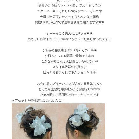
撮影のご予約もたくさん頂いておりまして😊
スタッフ一同、うれしい気持ちでいっぱいです
先日ご来店頂いたとってもきれいなお嬢様
掲載OK頂いたので早速載せさせて頂きます🐻🧡🧡
すーーっごく美人なお嬢さま💗💗
気さくにお話下さってご準備中もとっても楽しかったです！
こちらのお振袖はROLAちゃんの…💫💫
お柄もとっても豪華で素敵ですよね
なかなか着こなすのは難しい😂のですが
スタイル抜群のお嬢さま
ばっちり着こなして下さいました🌼🌼
お色が深いグリーン、でも明るい雰囲気もある
とっても素敵なお振袖がよくお似合い💚💚💚
小物は明るい雰囲気で統一したコーデです
ヘアセット＆帯結びはこんなかんじ！