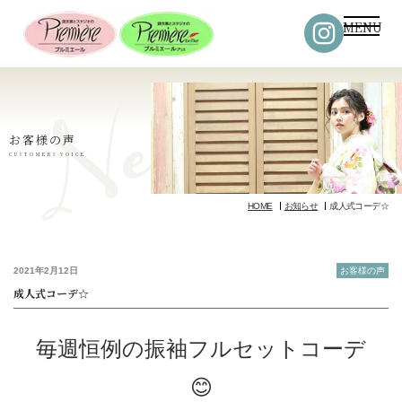
MENU
お客様の声
CUSTOMERS-VOICE
HOME
お知らせ
成人式コーデ☆
2021年2月12日
お客様の声
成人式コーデ☆
毎週恒例の振袖フルセットコーデ
😊