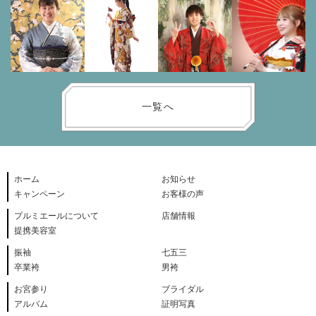
一覧へ
ホーム
お知らせ
キャンペーン
お客様の声
プルミエールについて
店舗情報
提携美容室
振袖
七五三
卒業袴
男袴
お宮参り
ブライダル
アルバム
証明写真