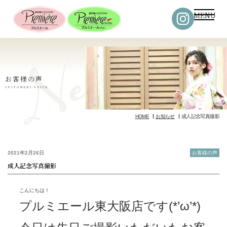
MENU
お客様の声
CUSTOMERS-VOICE
HOME
お知らせ
成人記念写真撮影
2021年2月26日
お客様の声
成人記念写真撮影
こんにちは！
プルミエール東大阪店です(*’ω’*)