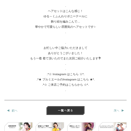
.
ヘアセットはこんな感じ！
ゆる～くふんわりポニーテールに
飾り紐を編みこんで…
華やかで可愛らしい雰囲気のヘアセットです✨
.
.
お忙しい中ご協力いただきまして
ありがとうございました！
もう一着 着て頂いたのでまた次回ご紹介いたします💐
.
.
.*☆
Instagram はこちら
☆*.
.*★
プルミエールのInstagram はこちら
★*.
.*☆
ご来店ご予約はこちらから
☆*.
.
前へ
次へ