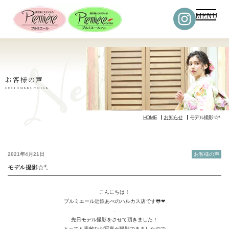
MENU
お客様の声
CUSTOMERS-VOICE
HOME
お知らせ
モデル撮影☆*.
2021年4月21日
お客様の声
モデル撮影☆*.
こんにちは！
プルミエール近鉄あべのハルカス店です🐸❤
.
先日モデル撮影をさせて頂きました！
とっても素敵なお写真が撮影できましたので