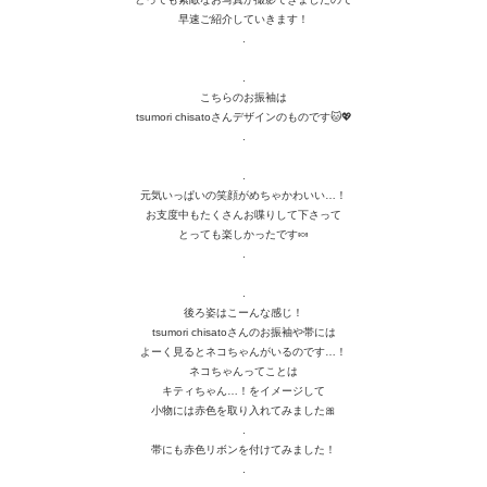
早速ご紹介していきます！
.
.
こちらのお振袖は
tsumori chisato
さんデザインのものです🐱💖
.
.
元気いっぱいの笑顔がめちゃかわいい…！
お支度中もたくさんお喋りして下さって
とっても楽しかったです🍬
.
.
後ろ姿はこーんな感じ！
tsumori chisato
さんのお振袖や帯には
よーく見るとネコちゃんがいるのです…！
ネコちゃんってことは
キティちゃん…！をイメージして
小物には赤色を取り入れてみました🎀
.
帯にも赤色リボンを付けてみました！
.