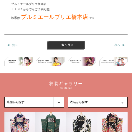
プルミエールブリエ橋本店
ＬＩＮＥからでもご予約可能
プルミエールブリエ橋本店
検索は”
”で☺
前へ
次へ
衣装ギャラリー
Costume