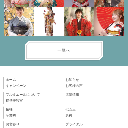
一覧へ
ホーム
お知らせ
キャンペーン
お客様の声
プルミエールについて
店舗情報
提携美容室
振袖
七五三
卒業袴
男袴
お宮参り
ブライダル