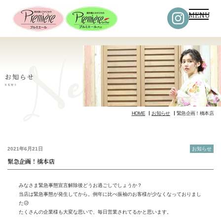
MENU
お知らせ
NEWS
HOME
お知らせ
緊急企画！橋本店
2021年6月21日
お知らせ
緊急企画！橋本店
みなさま緊急事態宣言解除後どうお過ごしでしょうか？
当店は緊急事態が発生してから。例年に比べ振袖のお客様が少なくなっておりまし
た😥
たくさんの企業様も大変な思いで、毎日営業されてるかと思います。