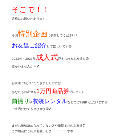
そこで！！
皆様にお願いがあります。
特別企画
今回
に参加してください！
お友達ご紹介
してほしいです😓
成人式
2022年・2023年
迎えられるお友達を😍
誰かいませんか～💕
お友達ご紹介いただきました方には、
1万円商品券
あなたもお友達も
プレゼント！！
前撮り
衣装レンタル
や
などでご利用いただけます😌
ご来店だけでもぜひぜひ😊💕
まだお振袖決められていない方や撮影まだのお友達❣
この機会にご紹介お願いしまーーーーーす😍