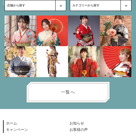
一覧へ
ホーム
お知らせ
キャンペーン
お客様の声