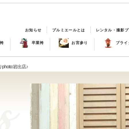
お知らせ
プルミエールとは
レンタル・撮影プ
袴
卒業袴
お宮参り
ブライ
hoto:岩出店♪