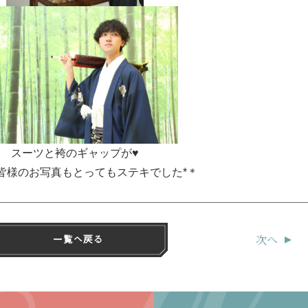
スーツと袴のギャップが♥
皆様のお写真もとってもステキでした*＊
次へ