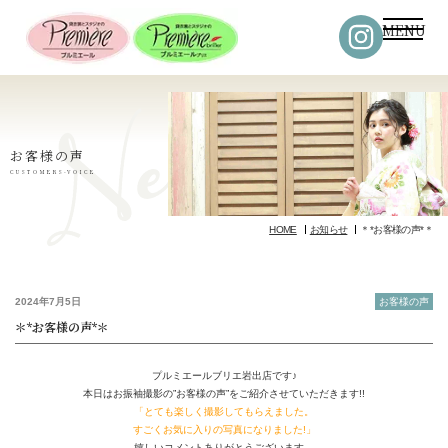
MENU
お客様の声
CUSTOMERS-VOICE
HOME
お知らせ
＊*お客様の声*＊
2024年7月5日
お客様の声
＊*お客様の声*＊
プルミエールブリエ岩出店です♪
本日はお振袖撮影の”お客様の声”をご紹介させていただきます!!
「とても楽しく撮影してもらえました。
すごくお気に入りの写真になりました!」
嬉しいコメントありがとうございます。