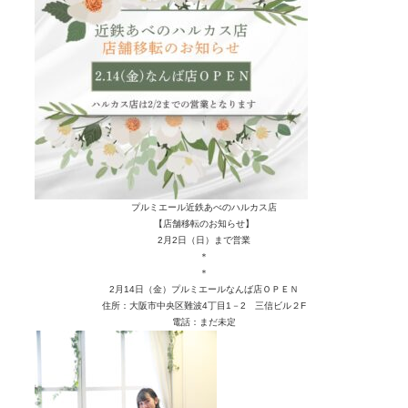
プルミエール近鉄あべのハルカス店
【店舗移転のお知らせ】
2月2日（日）まで営業
＊
＊
2月14日（金）プルミエールなんば店ＯＰＥＮ
住所：大阪市中央区難波4丁目1－2 三信ビル２F
電話：まだ未定