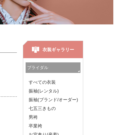
衣装ギャラリー
すべての衣装
振袖(レンタル)
振袖(ブランド/オーダー)
七五三きもの
男袴
卒業袴
お宮参り(産着)