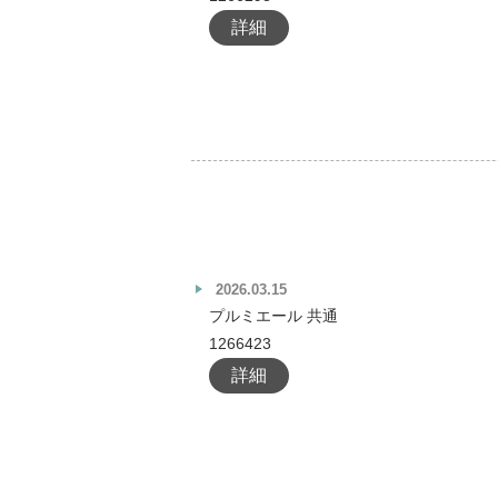
詳細
2026.03.15
プルミエール 共通
1266423
詳細