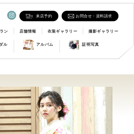
来店予約
お問合せ・資料請求
ラン
店舗情報
衣装ギャラリー
撮影ギャラリー
ダル
アルバム
証明写真