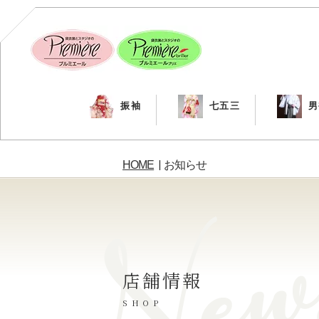
振袖
七五三
男
HOME
お知らせ
店舗情報
SHOP