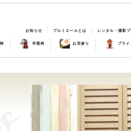
お知らせ
プルミエールとは
レンタル・撮影プ
袴
卒業袴
お宮参り
ブライ