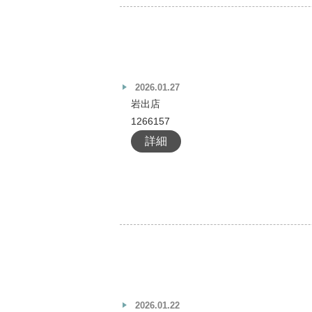
2026.01.27
岩出店
1266157
詳細
2026.01.22