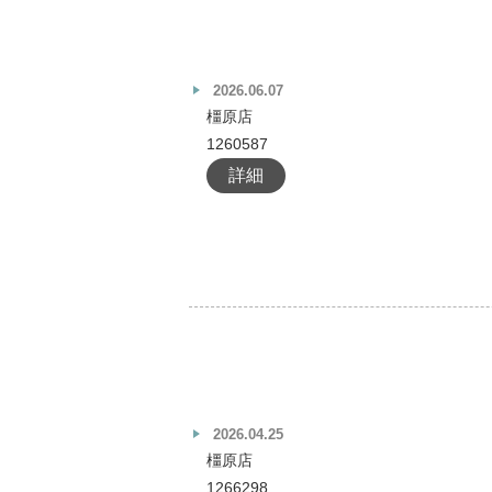
2026.06.07
橿原店
1260587
詳細
2026.04.25
橿原店
1266298