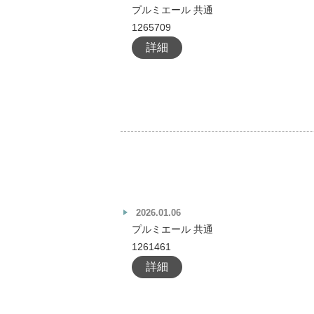
プルミエール 共通
1265709
詳細
2026.01.06
プルミエール 共通
1261461
詳細