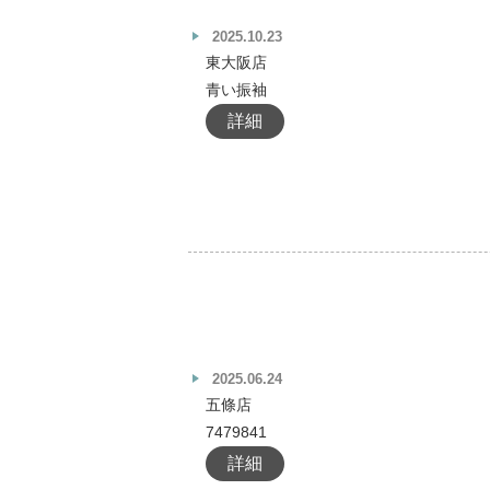
2025.10.23
東大阪店
青い振袖
詳細
2025.06.24
五條店
7479841
詳細