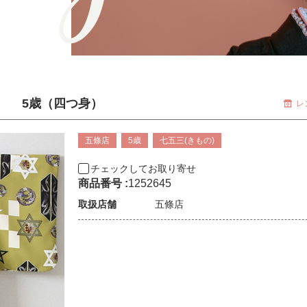
セット 5歳（四つ身）
レ
五條店
5歳
七五三(きもの)
チェックしてお取り寄せ
商品番号 :
1252645
取扱店舗
五條店