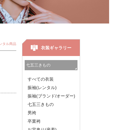
ンタル商品
衣装ギャラリー
すべての衣装
振袖(レンタル)
振袖(ブランド/オーダー)
七五三きもの
男袴
卒業袴
お宮参り(産着)