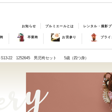
お知らせ
プルミエールとは
レンタル・撮影プ
袴
卒業袴
お宮参り
ブライ
 S13-22 1252645 男児袴セット 5歳（四つ身）