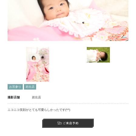
お宮参り
岩出店
撮影店舗
岩出店
ニコニコ笑顔がとても可愛らしかったです(^^)