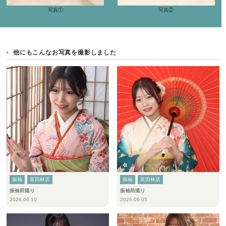
写真①
写真②
他にもこんなお写真を撮影しました
振袖
富田林店
振袖
富田林店
振袖前撮り
振袖前撮り
2026.06.10
2026.06.05