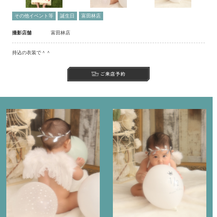
その他イベント等
誕生日
富田林店
撮影店舗
富田林店
持込の衣装で＾＾