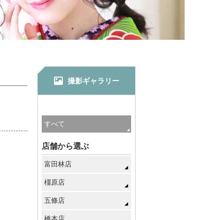
撮影ギャラリー
店舗から選ぶ
富田林店
橿原店
五條店
橋本店