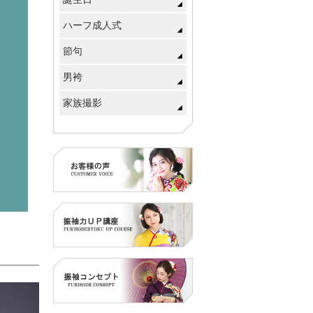
ハーフ成人式
節句
男袴
家族撮影