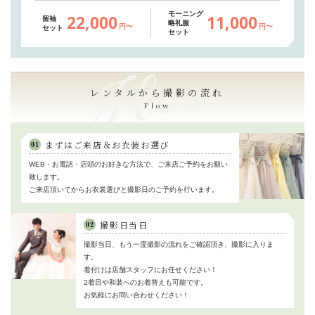
モーニング
22,000
11,000
留袖
略礼服
円〜
円〜
セット
セット
レンタルから撮影の流れ
Flow
まずはご来店＆お衣装お選び
WEB・お電話・店頭のお好きな方法で、ご来店ご予約をお願い
致します。
ご来店頂いてからお衣裳選びと撮影日のご予約を行います。
撮影日当日
撮影当日、もう一度撮影の流れをご確認頂き、撮影に入りま
す。
着付けは店舗スタッフにお任せください！
2着目や和装へのお着替えも可能です。
お気軽にお問い合わせください！