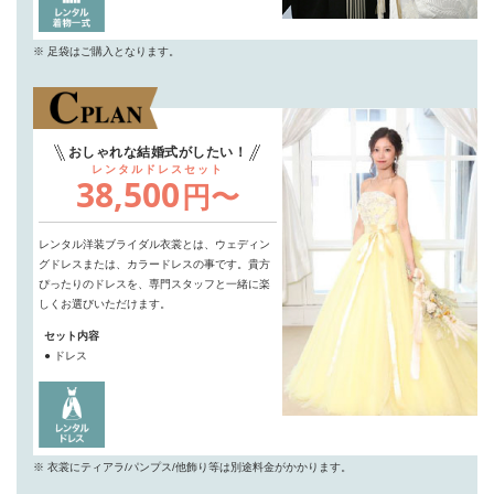
※ 足袋はご購入となります。
おしゃれな結婚式がしたい！
レンタルドレスセット
38,500
円〜
レンタル洋装ブライダル衣裳とは、ウェディン
グドレス
または、カラードレスの事です。
貴方
ぴったりのドレスを、専門スタッフと一緒に楽
しくお選びいただけます。
セット内容
● ドレス
※ 衣裳にティアラ/パンプス/他飾り等は別途料金がかかります。