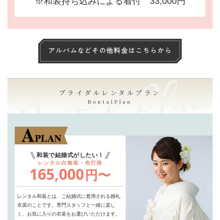
※和装持ち込みによる着付 33,000円
ブライダルレンタルプラン
RentalPlan
和装で結婚式がしたい！
レンタル白無垢・色打掛
165,000
円〜
レンタル和装とは、ご結婚式に着用される婚礼
衣裳のことです。
専門スタッフと一緒に楽し
く、お気に入りの衣装をお選びいただけます。