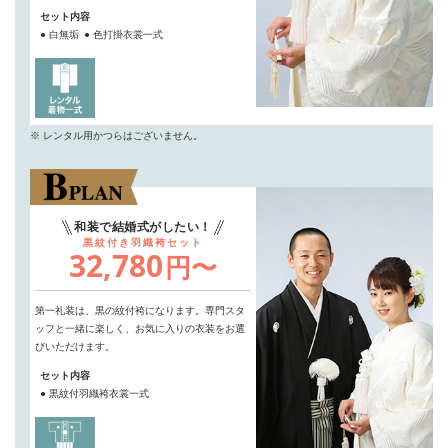
セット内容
● 白無垢
● 色打掛衣裳一式
※ レンタル用かつらはございません。
和装で結婚式がしたい！
黒紋付き羽織袴セット
32,780
円〜
第一礼装は、黒の紋付袴になります。
専門スタ
ッフと一緒に楽しく、お気に入りの衣装をお選
びいただけます。
セット内容
● 黒紋付羽織袴衣裳一式