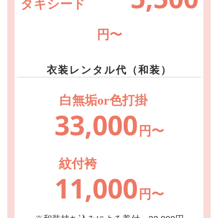
タキシード
円〜
衣装レンタル代（和装）
白無垢or色打掛
33,000
円〜
紋付袴
11,000
円〜