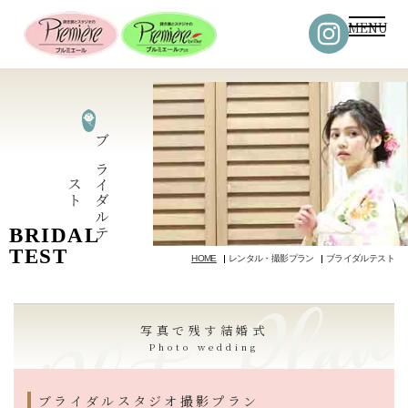
MENU
ブ
ラ
ダ
ル
テ
イ
ス
ト
BRIDAL
TEST
HOME
レンタル・撮影プラン
ブライダルテスト
写真で残す結婚式
Photo wedding
ブライダルスタジオ撮影プラン