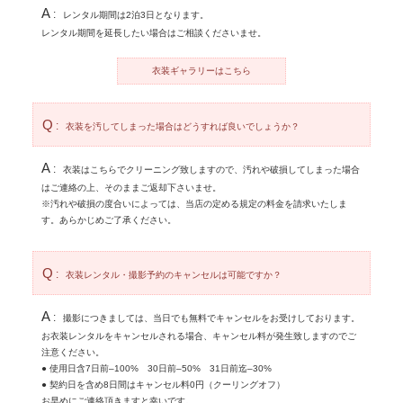
レンタル期間は2泊3日となります。
レンタル期間を延長したい場合はご相談くださいませ。
衣装ギャラリーはこちら
衣装を汚してしまった場合はどうすれば良いでしょうか？
衣装はこちらでクリーニング致しますので、汚れや破損してしまった場合
はご連絡の上、そのままご返却下さいませ。
※汚れや破損の度合いによっては、当店の定める規定の料金を請求いたしま
す。あらかじめご了承ください。
衣装レンタル・撮影予約のキャンセルは可能ですか？
撮影につきましては、当日でも無料でキャンセルをお受けしております。
お衣装レンタルをキャンセルされる場合、キャンセル料が発生致しますのでご
注意ください。
● 使用日含7日前–100% 30日前–50% 31日前迄–30%
● 契約日を含め8日間はキャンセル料0円（クーリングオフ）
お早めにご連絡頂きますと幸いです。