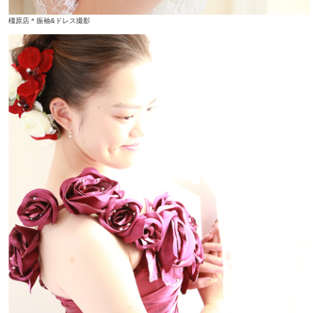
橿原店＊振袖&ドレス撮影