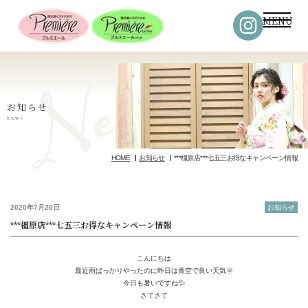
MENU
お知らせ
NEWS
HOME
お知らせ
***橿原店***七五三お得なキャンペーン情報
2020年7月20日
お知らせ
***橿原店***七五三お得なキャンペーン情報
こんにちは
最近雨ばっかりやったのに昨日は青空で良い天気🌞
今日も暑いですね💦
さてさて