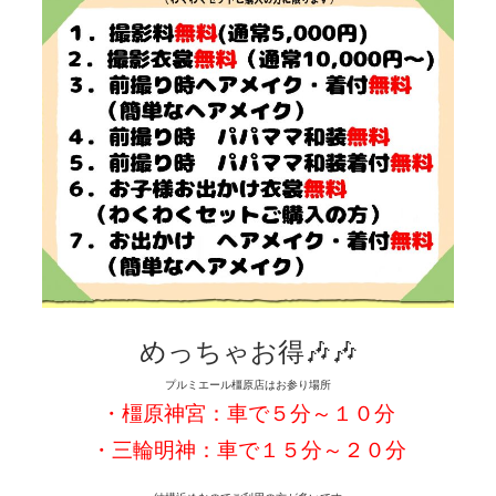
めっちゃお得🎶🎶
プルミエール橿原店はお参り場所
・橿原神宮：車で５分～１０分
・三輪明神：車で１５分～２０分