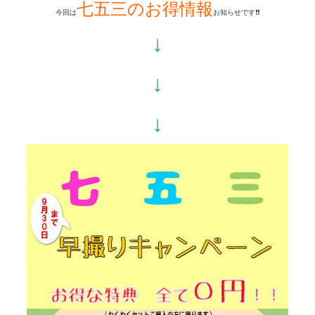
七五三のお得情報
今回は
お知らせです❗❗
↓
↓
↓