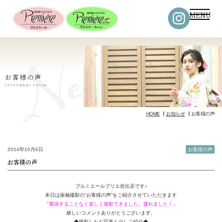
MENU
お客様の声
CUSTOMERS-VOICE
HOME
お知らせ
お客様の声
2024年10月6日
お客様の声
お客様の声
プルミエールブリエ岩出店です♪
本日は振袖撮影の”お客様の声”をご紹介させていただきます
「
緊張することなく楽しく撮影できました。盛れました！
」
嬉しいコメントありがとうございます。
◆撮影したお写真も少しご紹介◆