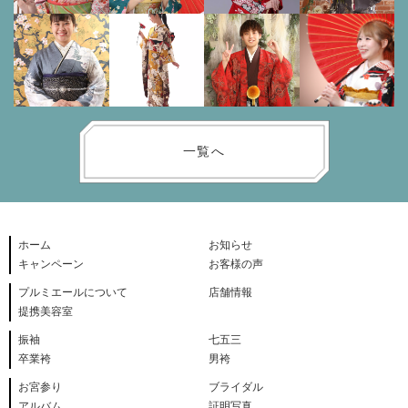
一覧へ
ホーム
お知らせ
キャンペーン
お客様の声
プルミエールについて
店舗情報
提携美容室
振袖
七五三
卒業袴
男袴
お宮参り
ブライダル
アルバム
証明写真