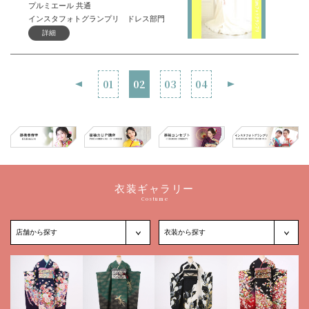
プルミエール 共通
インスタフォトグランプリ ドレス部門
詳細
01
02
03
04
衣装ギャラリー
Costume