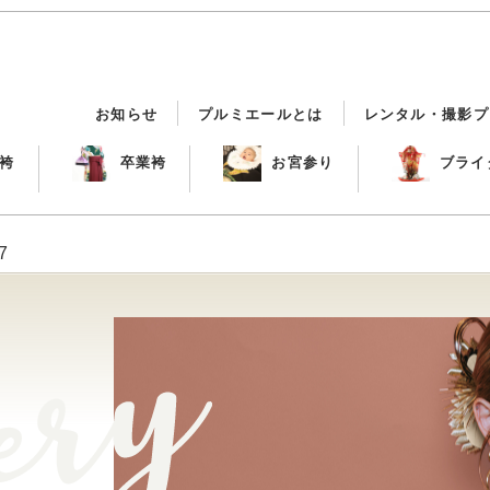
お知らせ
プルミエールとは
レンタル・撮影プ
袴
卒業袴
お宮参り
ブライ
7