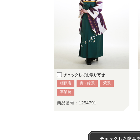
チェックしてお取り寄せ
橿原店
青・緑系
紫系
卒業袴
商品番号 :
1254791