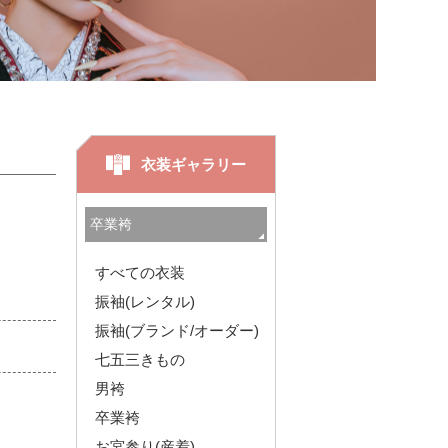
衣装ギャラリー
すべての衣装
振袖(レンタル)
振袖(ブランド/オーダー)
七五三きもの
男袴
卒業袴
お宮参り(産着)