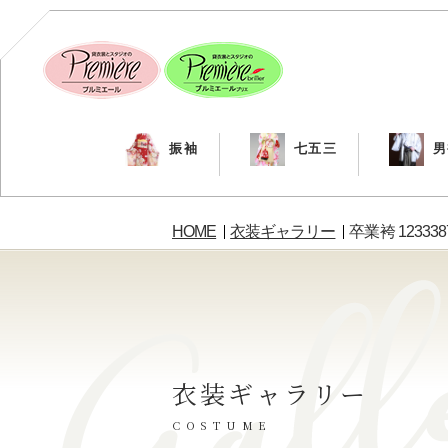
振袖
七五三
男
HOME
衣装ギャラリー
卒業袴 123338
衣装ギャラリー
COSTUME