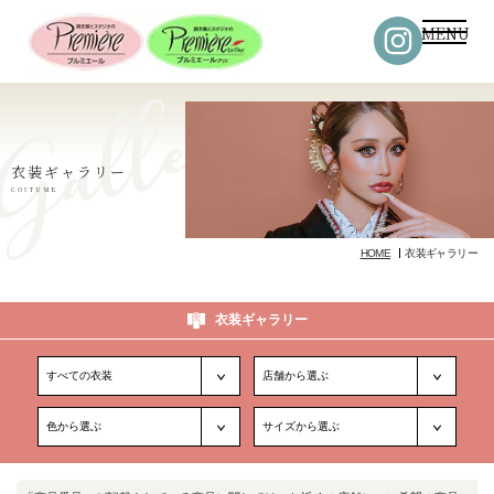
MENU
衣装ギャラリー
COSTUME
HOME
衣装ギャラリー
衣装ギャラリー