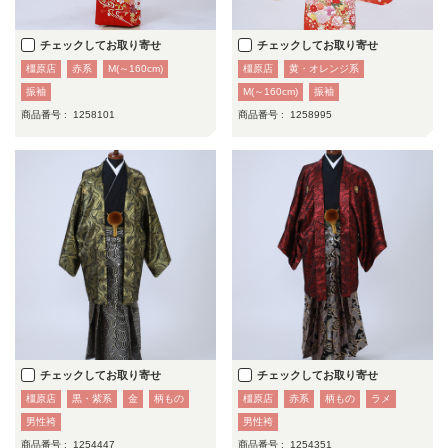
チェックしてお取り寄せ
チェックしてお取り寄せ
橿原店
赤系
M(～160cm)
橿原店
黄・オレンジ系
振袖
M(～160cm)
振袖
商品番号 :
1258101
商品番号 :
1258995
チェックしてお取り寄せ
チェックしてお取り寄せ
橿原店
黒・紫系
金
柄もの
橿原店
赤系
柄もの
ラメ
男性袴
男性袴
商品番号 :
1254447
商品番号 :
1254351