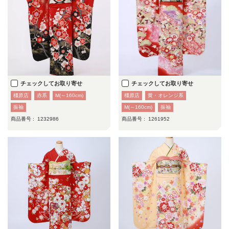
チェックしてお取り寄せ
チェックしてお取り寄せ
橿原店
赤系
M(～160cm)
橿原店
黄・オレンジ系
振袖
M(～160cm)
振袖
商品番号 :
1232986
商品番号 :
1261952