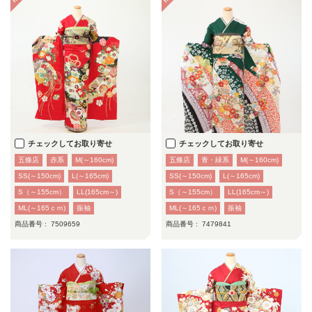
チェックしてお取り寄せ
チェックしてお取り寄せ
五條店
赤系
M(～160cm)
五條店
青・緑系
M(～160cm)
SS(～150cm)
L(～165cm)
SS(～150cm)
L(～165cm)
S（～155cm）
LL(165cm～)
S（～155cm）
LL(165cm～)
ML(～165ｃｍ)
振袖
ML(～165ｃｍ)
振袖
商品番号 :
7509659
商品番号 :
7479841