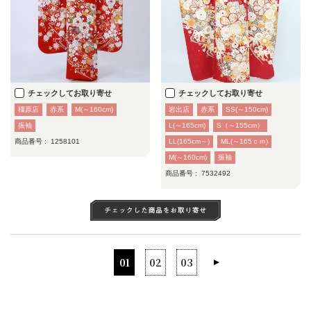
チェックしてお取り寄せ
チェックしてお取り寄せ
橿原店
赤系
M(～160cm)
岩出店
赤系
SS(～150cm)
振袖
L(～165cm)
S（～155cm）
商品番号 :
1258101
LL(165cm～)
ML(～165ｃｍ)
M(～160cm)
振袖
商品番号 :
7532492
01
02
03