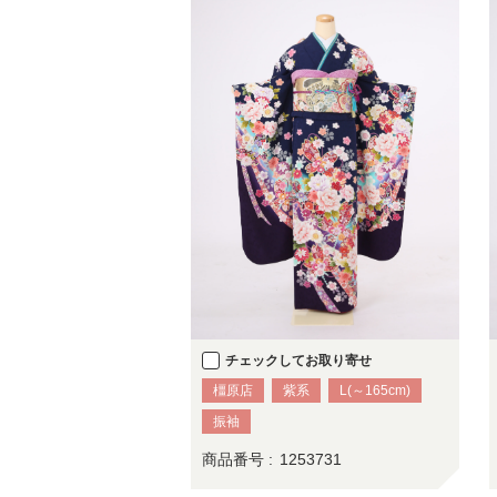
チェックしてお取り寄せ
橿原店
紫系
L(～165cm)
振袖
商品番号 :
1253731