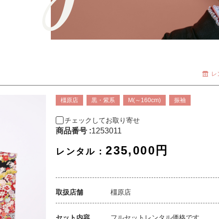
レ
橿原店
黒・紫系
M(～160cm)
振袖
チェックしてお取り寄せ
商品番号 :
1253011
235,000円
レンタル：
取扱店舗
橿原店
セット内容
フルセットレンタル価格です