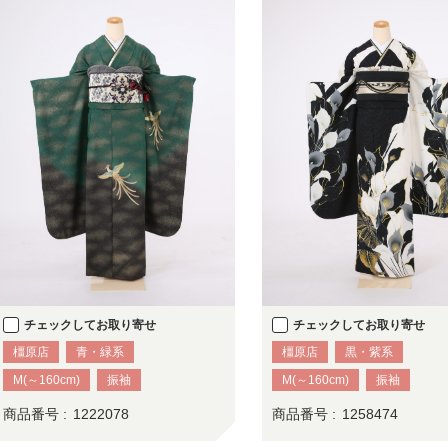
チェックしてお取り寄せ
チェックしてお取り寄せ
橿原店
青・緑系
橿原店
黒・紫系
M(～160cm)
振袖
M(～160cm)
振袖
商品番号 :
1222078
商品番号 :
1258474