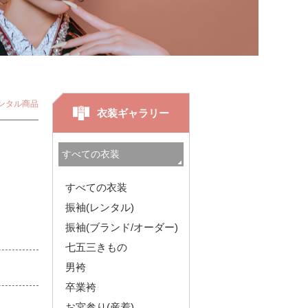
ンタル商品
衣装ギャラリー
すべての衣装
振袖(レンタル)
振袖(ブランド/オーダー)
七五三きもの
男袴
卒業袴
お宮参り(産着)