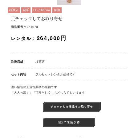
橿原店
紫系
L(～165cm)
振袖
チェックしてお取り寄せ
商品番号 :
1261070
264,000円
レンタル：
取扱店舗
橿原店
セット内容
フルセットレンタル価格です
濃い紫色の王道古典柄の振袖です
「大人っぽく」「可愛らしく」もどちらでもいけます