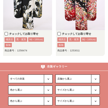
チェックしてお取り寄せ
チェックしてお取り寄せ
橿原店
黒・紫系
M(～160cm)
橿原店
黒・紫系
M(～160cm)
振袖
振袖
商品番号 :
1258474
商品番号 :
1253011
衣装ギャラリー