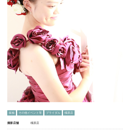
振袖
その他イベント等
ブライダル
橿原店
撮影店舗
橿原店