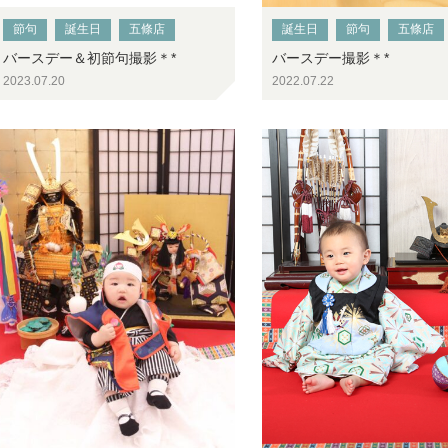
節句
誕生日
五條店
誕生日
節句
五條店
バースデー＆初節句撮影＊*
バースデー撮影＊*
2023.07.20
2022.07.22