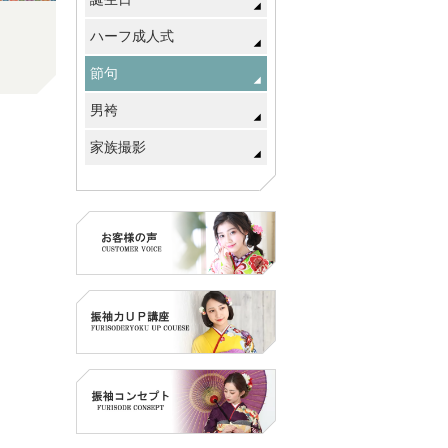
ハーフ成人式
節句
男袴
家族撮影