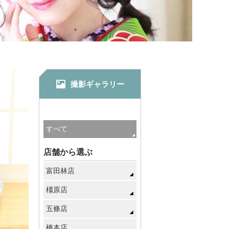
撮影ギャラリー
店舗から選ぶ
富田林店
橿原店
五條店
橋本店