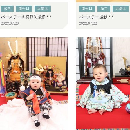
節句
誕生日
五條店
誕生日
節句
五條店
バースデー＆初節句撮影＊*
バースデー撮影＊*
2023.07.20
2022.07.22