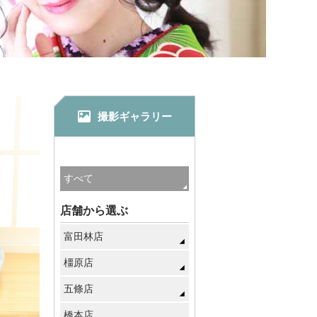
撮影ギャラリー
店舗から選ぶ
富田林店
橿原店
五條店
橋本店