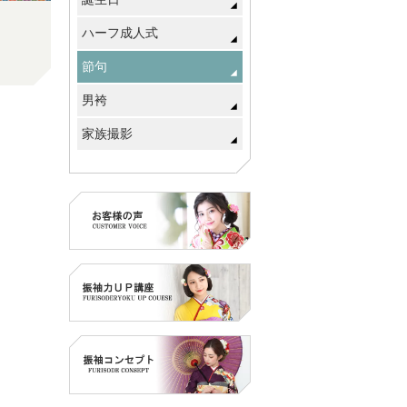
ハーフ成人式
節句
男袴
家族撮影