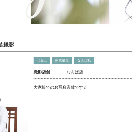
族撮影
七五三
家族撮影
なんば店
撮影店舗
なんば店
大家族でのお写真素敵です☆