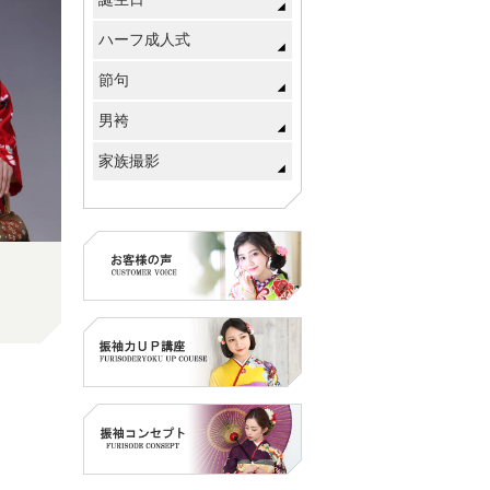
ハーフ成人式
節句
男袴
家族撮影