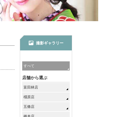
撮影ギャラリー
店舗から選ぶ
富田林店
橿原店
五條店
橋本店