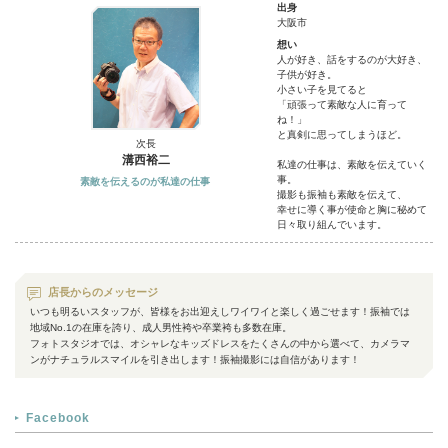
出身
大阪市
想い
人が好き、話をするのが大好き、
子供が好き。
小さい子を見てると
「頑張って素敵な人に育って
ね！」
と真剣に思ってしまうほど。
次長
溝西裕二
私達の仕事は、素敵を伝えていく
事。
素敵を伝えるのが私達の仕事
撮影も振袖も素敵を伝えて、
幸せに導く事が使命と胸に秘めて
日々取り組んでいます。
店長からのメッセージ
いつも明るいスタッフが、皆様をお出迎えしワイワイと楽しく過ごせます！振袖では
地域No.1の在庫を誇り、成人男性袴や卒業袴も多数在庫。
フォトスタジオでは、オシャレなキッズドレスをたくさんの中から選べて、カメラマ
ンがナチュラルスマイルを引き出します！振袖撮影には自信があります！
Facebook