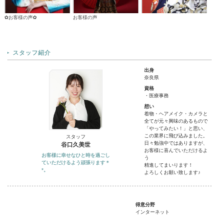
声✿
お客様の声
振袖後撮り撮影✧˖
スタッフ紹介
出身
奈良県
資格
・医療事務
想い
着物・ヘアメイク・カメラと
全てが元々興味のあるもので
「やってみたい！」と思い、
この業界に飛び込みました。
スタッフ
日々勉強中ではありますが、
谷口久美世
お客様に喜んでいただけるよ
お客様に幸せなひと時を過ごし
う
ていただけるよう頑張ります＊
精進してまいります！
*。
よろしくお願い致します♪
得意分野
インターネット