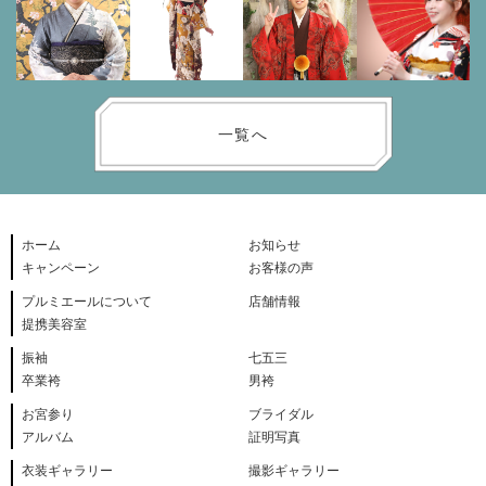
一覧へ
ホーム
お知らせ
キャンペーン
お客様の声
プルミエールについて
店舗情報
提携美容室
振袖
七五三
卒業袴
男袴
お宮参り
ブライダル
アルバム
証明写真
衣装ギャラリー
撮影ギャラリー