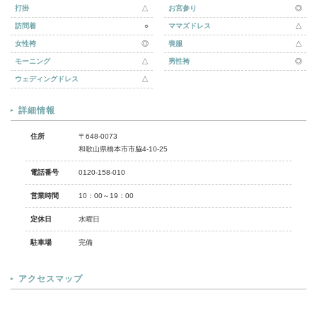
打掛
△
お宮参り
◎
訪問着
○
ママズドレス
△
女性袴
◎
喪服
△
モーニング
△
男性袴
◎
ウェディングドレス
△
詳細情報
住所
〒648-0073
和歌山県橋本市市脇4-10-25
電話番号
0120-158-010
営業時間
10：00～19：00
定休日
水曜日
駐車場
完備
アクセスマップ