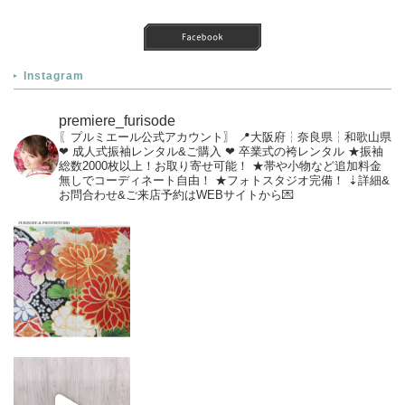
Instagram
premiere_furisode
〖プルミエール公式アカウント〗
📍大阪府┆奈良県┆和歌山県
❤︎ 成人式振袖レンタル&ご購入
❤︎ 卒業式の袴レンタル
★振袖
総数2000枚以上！お取り寄せ可能！
★帯や小物など追加料金
無しでコーディネート自由！
★フォトスタジオ完備！
‎⇣詳細&
お問合わせ&ご来店予約はWEBサイトから💌