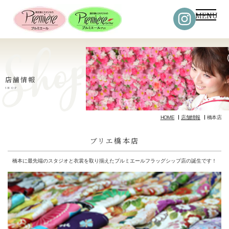
MENU
店舗情報
SHOP
HOME
店舗情報
橋本店
ブリエ橋本店
橋本に最先端のスタジオと衣裳を取り揃えたプルミエールフラッグシップ店の誕生です！