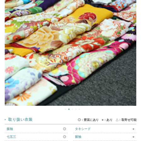
取り扱い衣装
◎：豊富にあり ○：あり △：取寄せ可能
振袖
◎
タキシード
○
七五三
◎
留袖
○