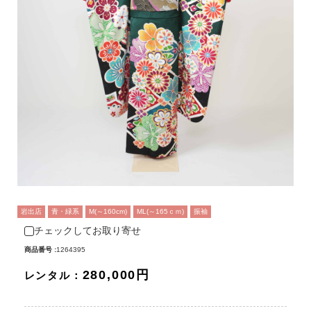
岩出店
青・緑系
M(～160cm)
ML(～165ｃｍ)
振袖
チェックしてお取り寄せ
商品番号 :
1264395
280,000円
レンタル：