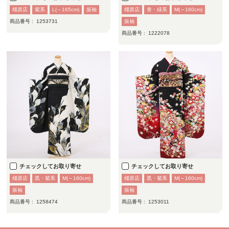
橿原店
紫系
L(～165cm)
振袖
橿原店
青・緑系
M(～160cm)
商品番号 :
1253731
振袖
商品番号 :
1222078
チェックしてお取り寄せ
チェックしてお取り寄せ
橿原店
黒・紫系
M(～160cm)
橿原店
黒・紫系
M(～160cm)
振袖
振袖
商品番号 :
1258474
商品番号 :
1253011