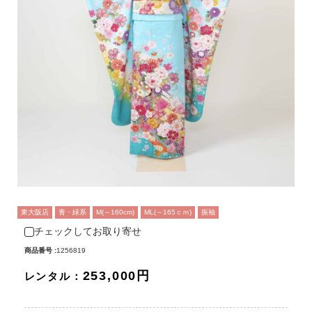
東大阪店
青・緑系
M(～160cm)
ML(～165ｃｍ)
振袖
チェックしてお取り寄せ
商品番号 :
1256819
253,000円
レンタル：