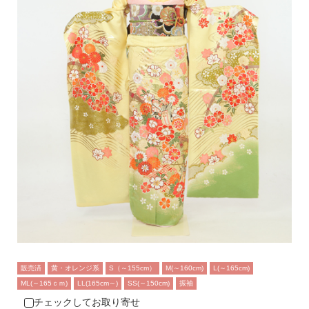
販売済
黄・オレンジ系
S（～155cm）
M(～160cm)
L(～165cm)
ML(～165ｃｍ)
LL(165cm～)
SS(～150cm)
振袖
チェックしてお取り寄せ