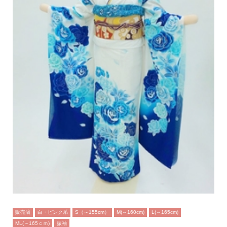
販売済
白・ピンク系
S（～155cm）
M(～160cm)
L(～165cm)
ML(～165ｃｍ)
振袖