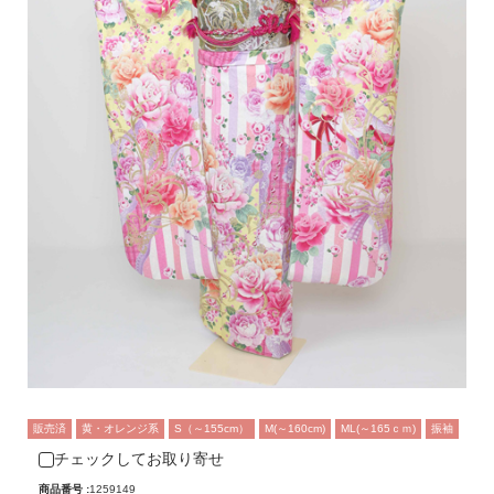
販売済
黄・オレンジ系
S（～155cm）
M(～160cm)
ML(～165ｃｍ)
振袖
チェックしてお取り寄せ
商品番号 :
1259149