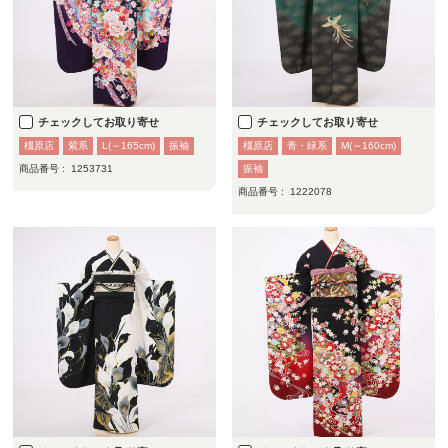
チェックしてお取り寄せ
チェックしてお取り寄せ
橿原店
紫系
L(～165cm)
振袖
橿原店
青・緑系
M(～160cm)
商品番号 :
1253731
振袖
商品番号 :
1222078