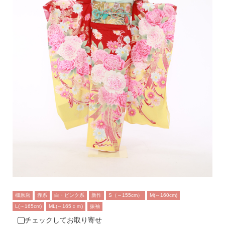
橿原店
赤系
白・ピンク系
新作
S（～155cm）
M(～160cm)
L(～165cm)
ML(～165ｃｍ)
振袖
チェックしてお取り寄せ