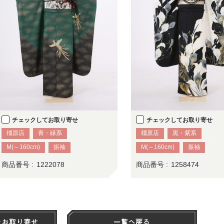
チェックしてお取り寄せ
チェックしてお取り寄せ
橿原店
青・緑系
橿原店
黒・紫系
M(～160cm)
振袖
M(～160cm)
振袖
商品番号 :
1222078
商品番号 :
1258474