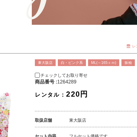
レ
東大阪店
白・ピンク系
ML(～165ｃｍ)
振袖
チェックしてお取り寄せ
商品番号 :
1264289
220円
レンタル：
取扱店舗
東大阪店
セット内容
フルセット価格です