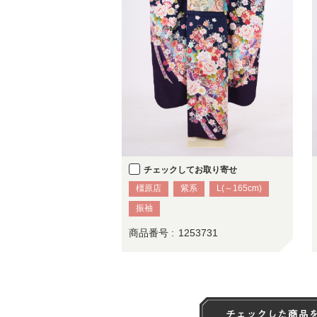
チェックしてお取り寄せ
橿原店
紫系
L(～165cm)
振袖
商品番号 :
1253731