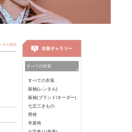
ンタル商品
衣装ギャラリー
すべての衣装
振袖(レンタル)
振袖(ブランド/オーダー)
七五三きもの
男袴
卒業袴
お宮参り(産着)