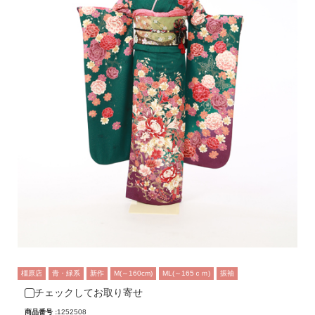
橿原店
青・緑系
新作
M(～160cm)
ML(～165ｃｍ)
振袖
チェックしてお取り寄せ
商品番号 :
1252508