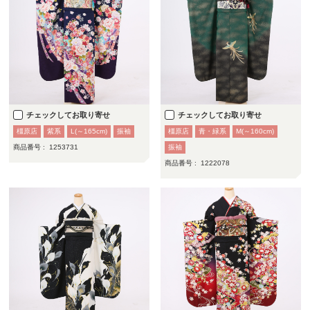
チェックしてお取り寄せ
チェックしてお取り寄せ
橿原店
紫系
L(～165cm)
振袖
橿原店
青・緑系
M(～160cm)
商品番号 :
1253731
振袖
商品番号 :
1222078