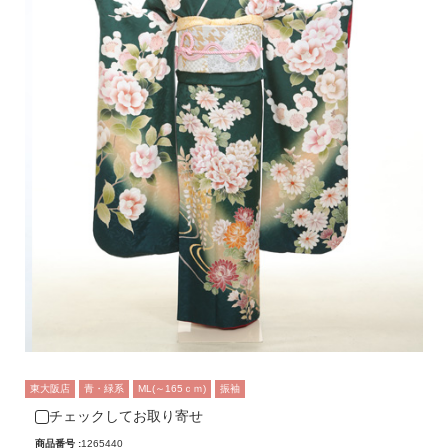
東大阪店
青・緑系
ML(～165ｃｍ)
振袖
チェックしてお取り寄せ
商品番号 :
1265440