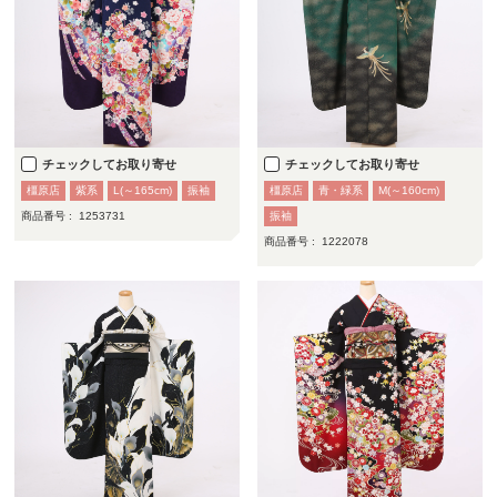
チェックしてお取り寄せ
チェックしてお取り寄せ
橿原店
紫系
L(～165cm)
振袖
橿原店
青・緑系
M(～160cm)
商品番号 :
1253731
振袖
商品番号 :
1222078