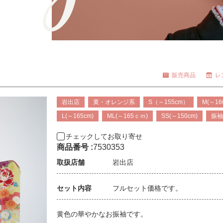
販売商品
レ
岩出店
黄・オレンジ系
S（～155cm）
M(～16
L(～165cm)
ML(～165ｃｍ)
SS(～150cm)
振
チェックしてお取り寄せ
商品番号 :
7530353
取扱店舗
岩出店
セット内容
フルセット価格です。
黄色の華やかなお振袖です。