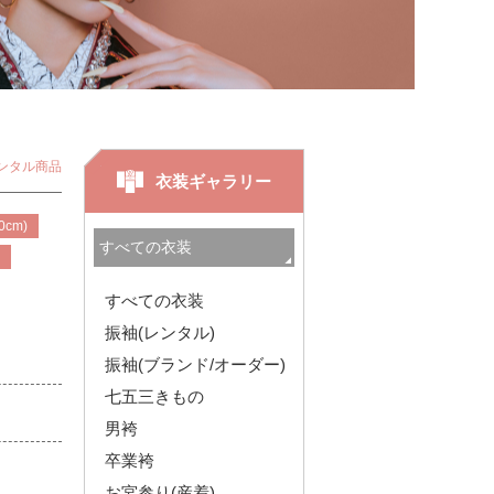
ンタル商品
衣装ギャラリー
0cm)
袖
すべての衣装
振袖(レンタル)
振袖(ブランド/オーダー)
七五三きもの
男袴
卒業袴
お宮参り(産着)