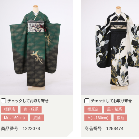
チェックしてお取り寄せ
チェックしてお取り寄せ
橿原店
青・緑系
橿原店
黒・紫系
M(～160cm)
振袖
M(～160cm)
振袖
商品番号 :
1222078
商品番号 :
1258474