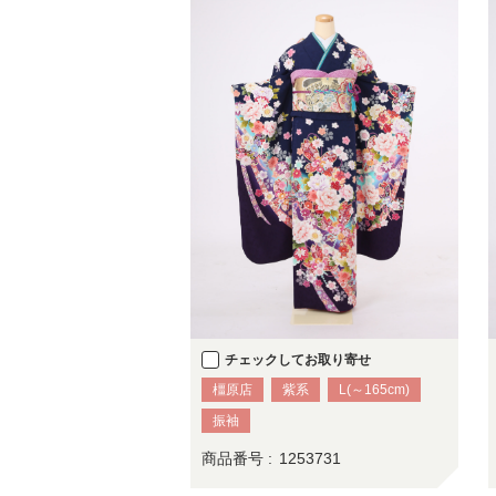
チェックしてお取り寄せ
橿原店
紫系
L(～165cm)
振袖
商品番号 :
1253731