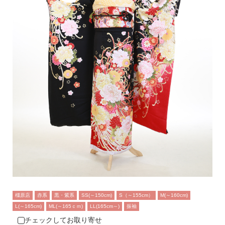
橿原店
赤系
黒・紫系
SS(～150cm)
S（～155cm）
M(～160cm)
L(～165cm)
ML(～165ｃｍ)
LL(165cm～)
振袖
チェックしてお取り寄せ