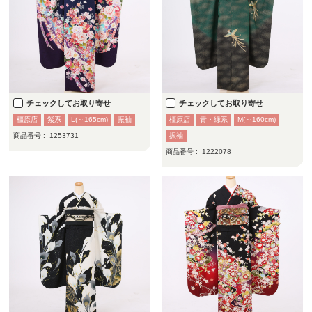
チェックしてお取り寄せ
チェックしてお取り寄せ
橿原店
紫系
L(～165cm)
振袖
橿原店
青・緑系
M(～160cm)
商品番号 :
1253731
振袖
商品番号 :
1222078