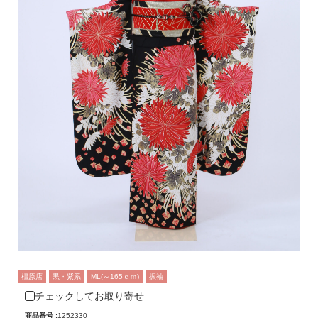
橿原店
黒・紫系
ML(～165ｃｍ)
振袖
チェックしてお取り寄せ
商品番号 :
1252330