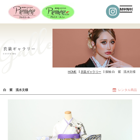
MENU
衣装ギャラリー
COSTUME
HOME
衣装ギャラリー
振袖 白 紫 流水文様
白 紫 流水文様
レンタル商品