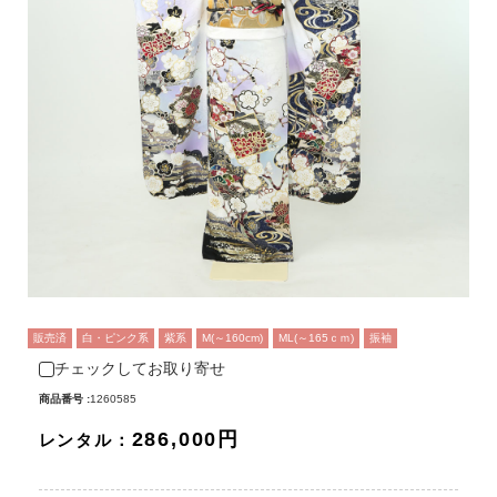
販売済
白・ピンク系
紫系
M(～160cm)
ML(～165ｃｍ)
振袖
チェックしてお取り寄せ
商品番号 :
1260585
286,000円
レンタル：